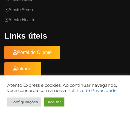
Atento Aéreo
Atento Health
Links úteis
Portal do Cliente
Intranet
Documentos
Atento Express e cookies: Ao continuar navegando,
você concorda com a nossa
Política de Privacidade
Configurações
Aceitar
Education WordPress Theme
by
ThimPress.
Powered by
WordPress.