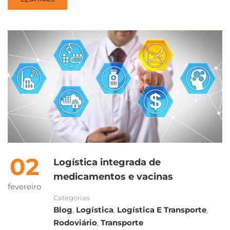
02
Logística integrada de
medicamentos e vacinas
fevereiro
Categorias
Blog
,
Logística
,
Logística E Transporte
,
Rodoviário
,
Transporte