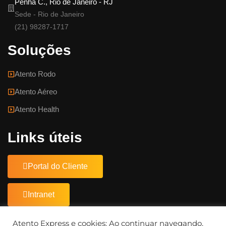
Penha C., Rio de Janeiro - RJ
Sede - Rio de Janeiro
(21) 98287-1717
Soluções
Atento Rodo
Atento Aéreo
Atento Health
Links úteis
Portal do Cliente
Intranet
Documentos
Atento Express e cookies: Ao continuar navegando,