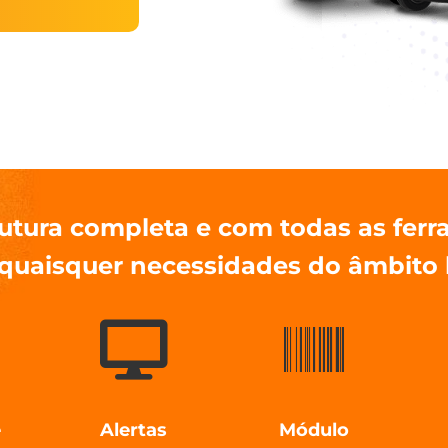
utura completa e com todas as ferr
quaisquer necessidades do âmbito l
e
Alertas
Módulo