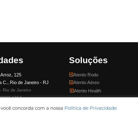
dades
Soluções
 Arroz, 125
Atento Rodo
 C., Rio de Janeiro - RJ
Atento Aéreo
- Rio de Janeiro
Atento Health
98287-1717
, você concorda com a nossa
Política de Privacidade