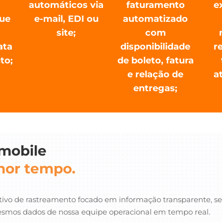
automáticos via
faturamento
e
que
e-mail, EDI ou
automatizado
m
site;
com
ata
disponibilidade
r
to;
de boleto, fatura
e relação de
a
entregas;
mobile
nor tempo.
tivo de rastreamento focado em informação transparente, se
mesmos dados de nossa equipe operacional em tempo real.