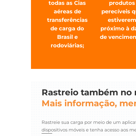
todas as Cias
produtos
aéreas de
perecíveis 
transferências
estivere
de carga do
próximo à d
Brasil e
de vencimen
rodoviárias;
Rastreio também no
Mais informação, me
Rastreie sua carga por meio de um aplica
dispositivos móveis e tenha acesso aos 