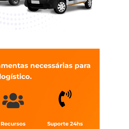
amentas necessárias para
ogístico.
Recursos
Suporte 24hs