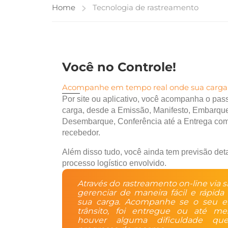
Home
Tecnologia de rastreamento
Você no Controle!
Acompanhe em tempo real onde sua carga
Por site ou aplicativo, você acompanha o pas
carga, desde a Emissão, Manifesto, Embarqu
Desembarque, Conferência até a Entrega co
recebedor.
Além disso tudo, você ainda tem previsão det
processo logístico envolvido.
Através do rastreamento on-line via s
gerenciar de maneira fácil e rápida
sua carga. Acompanhe se o seu e
trânsito, foi entregue ou até 
houver alguma dificuldade q