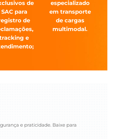
xclusivos de
especializado
SAC para
em transporte
registro de
de cargas
eclamações,
multimodal.
tracking e
tendimento;
gurança e praticidade. Baixe para