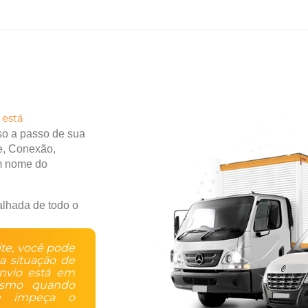
 está
so a passo de sua
e, Conexão,
m nome do
alhada de todo o
ite, você pode
 a situação de
nvio está em
mesmo quando
ue impeça o