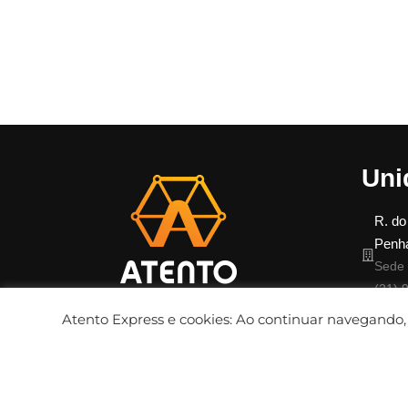
Uni
R. do
Penha
Sede 
(21) 
Atento Express e cookies: Ao continuar navegando
(11) 98075-4002
(11) 98075-9826
comercial@atentoexpress.com