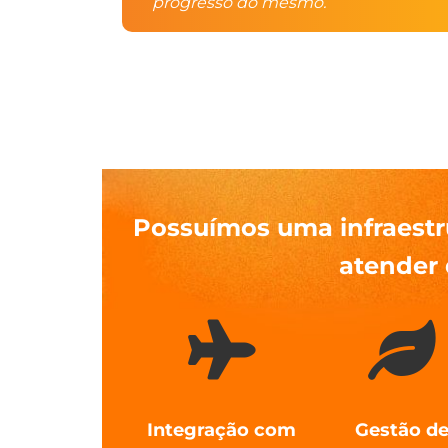
progresso do mesmo.
Possuímos uma infraestr
atender 
Integração com
Gestão d