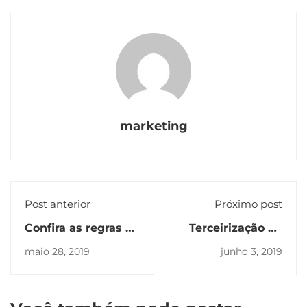
marketing
Post anterior
Próximo post
Confira as regras da
Terceirização da
ANVISA para o
logística: saiba
maio 28, 2019
junho 3, 2019
transporte de
quais as vantagens
medicamentos
e como fazer