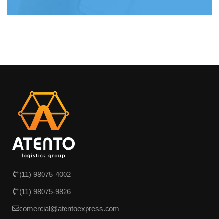
(11) 98075-4002
(11) 98075-9826
comercial@atentoexpress.com